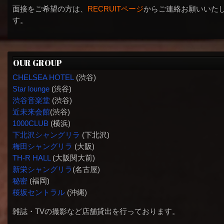
面接をご希望の方は、
RECRUITページ
からご連絡お願いいた
す。
OUR GROUP
CHELSEA HOTEL
(渋谷)
Star lounge
(渋谷)
渋谷音楽堂
(渋谷)
近未来会館
(渋谷)
1000CLUB
(横浜)
下北沢シャングリラ
(下北沢)
梅田シャングリラ
(大阪)
TH-R HALL
(大阪関大前)
新栄シャングリラ
(名古屋)
秘密
(福岡)
桜坂セントラル
(沖縄)
雑誌・TVの撮影など店舗貸出を行っております。