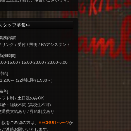
都合上設置が難しい場合がございます。
スタッフ募集中
[業務内容]
ドリンク / 受付 / 照明 / PAアシスタント
[勤務時間]
:00-15:00 / 15:00-23:00 / 23:00-6:00
[時給]
¥1,230～ (22時以降¥1,538～)
[備考]
シフト制 / 土日祝のみOK
年齢・経験不問 (高校生不可)
交通費支給あり / 昇給制度あり
面接をご希望の方は、
RECRUITページ
か
らご連絡お願いいたします。