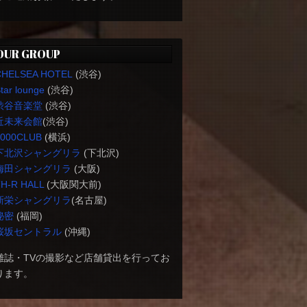
OUR GROUP
CHELSEA HOTEL
(渋谷)
tar lounge
(渋谷)
渋谷音楽堂
(渋谷)
近未来会館
(渋谷)
1000CLUB
(横浜)
下北沢シャングリラ
(下北沢)
梅田シャングリラ
(大阪)
H-R HALL
(大阪関大前)
新栄シャングリラ
(名古屋)
秘密
(福岡)
桜坂セントラル
(沖縄)
雑誌・TVの撮影など店舗貸出を行ってお
ります。