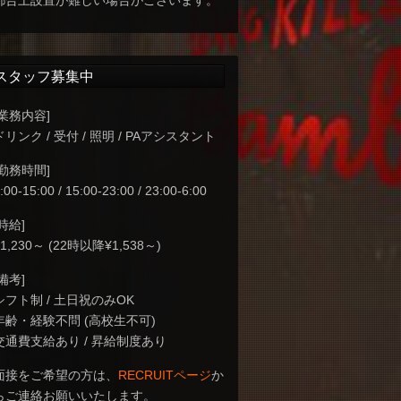
都合上設置が難しい場合がございます。
スタッフ募集中
[業務内容]
ドリンク / 受付 / 照明 / PAアシスタント
[勤務時間]
:00-15:00 / 15:00-23:00 / 23:00-6:00
[時給]
¥1,230～ (22時以降¥1,538～)
[備考]
シフト制 / 土日祝のみOK
年齢・経験不問 (高校生不可)
交通費支給あり / 昇給制度あり
面接をご希望の方は、
RECRUITページ
か
らご連絡お願いいたします。