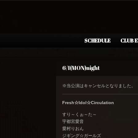
SCHEDULE
CLUB 
6/1(MON)night
※当公演はキャンセルとなりました。
Fresh☆Idol☆Circulation
すり～くぉ～た～
宇都宮愛音
愛村りおん
ジギング☆ガールズ