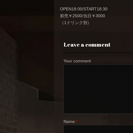
OPEN18:00/START18:30
前売￥2500/当日￥3000
（1ドリンク別）
Leave a comment
Your comment
Name
*