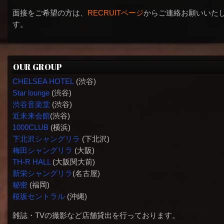
面接をご希望の方は、
RECRUITページ
からご連絡お願いいた
す。
OUR GROUP
CHELSEA HOTEL
(渋谷)
Star lounge
(渋谷)
渋谷音楽堂
(渋谷)
近未来会館
(渋谷)
1000CLUB
(横浜)
下北沢シャングリラ
(下北沢)
梅田シャングリラ
(大阪)
TH-R HALL
(大阪関大前)
新栄シャングリラ
(名古屋)
秘密
(福岡)
桜坂セントラル
(沖縄)
雑誌・TVの撮影など店舗貸出を行っております。