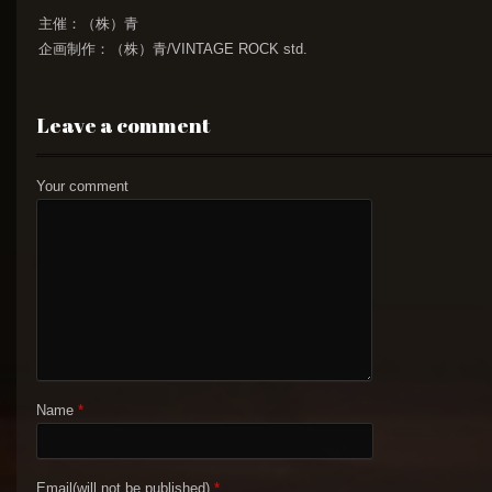
主催：（株）青
企画制作：（株）青/VINTAGE ROCK std.
Leave a comment
Your comment
Name
*
Email(will not be published)
*