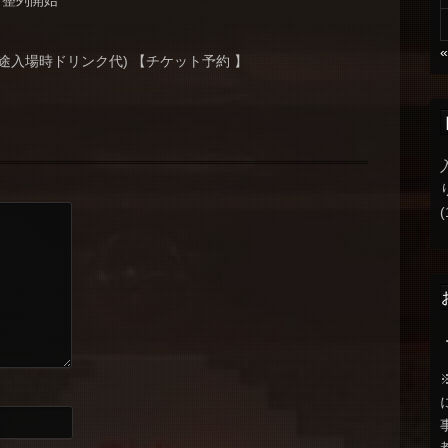
より整列開始
 (別途入場時ドリンク代) 【チケット予約 】
(