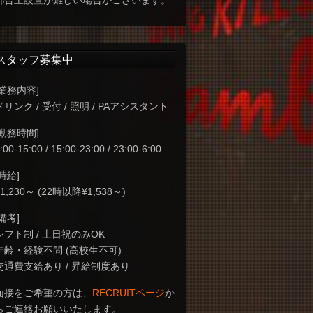
都合上設置が難しい場合がございます。
スタッフ募集中
[業務内容]
ドリンク / 受付 / 照明 / PAアシスタント
[勤務時間]
:00-15:00 / 15:00-23:00 / 23:00-6:00
[時給]
¥1,230～ (22時以降¥1,538～)
[備考]
シフト制 / 土日祝のみOK
年齢・経験不問 (高校生不可)
交通費支給あり / 昇給制度あり
面接をご希望の方は、
RECRUITページ
か
らご連絡お願いいたします。