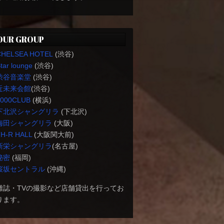
OUR GROUP
CHELSEA HOTEL
(渋谷)
tar lounge
(渋谷)
渋谷音楽堂
(渋谷)
近未来会館
(渋谷)
1000CLUB
(横浜)
下北沢シャングリラ
(下北沢)
梅田シャングリラ
(大阪)
H-R HALL
(大阪関大前)
新栄シャングリラ
(名古屋)
秘密
(福岡)
桜坂セントラル
(沖縄)
雑誌・TVの撮影など店舗貸出を行ってお
ります。