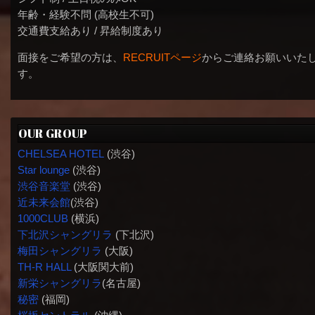
年齢・経験不問 (高校生不可)
交通費支給あり / 昇給制度あり
面接をご希望の方は、
RECRUITページ
からご連絡お願いいた
す。
OUR GROUP
CHELSEA HOTEL
(渋谷)
Star lounge
(渋谷)
渋谷音楽堂
(渋谷)
近未来会館
(渋谷)
1000CLUB
(横浜)
下北沢シャングリラ
(下北沢)
梅田シャングリラ
(大阪)
TH-R HALL
(大阪関大前)
新栄シャングリラ
(名古屋)
秘密
(福岡)