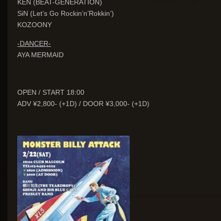
KEN (BEAT-GENERATION)
SiN (Let’s Go Rockin’n’Rokkin’)
KOZOONY
-DANCER-
AYA MERMAID
OPEN / START 18:00
ADV ¥2,800- (+1D) / DOOR ¥3,000- (+1D)