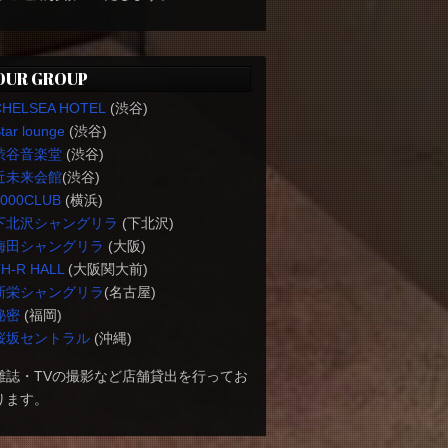
OUR GROUP
CHELSEA HOTEL
(渋谷)
tar lounge
(渋谷)
渋谷音楽堂
(渋谷)
近未来会館
(渋谷)
1000CLUB
(横浜)
下北沢シャングリラ
(下北沢)
梅田シャングリラ
(大阪)
H-R HALL
(大阪関大前)
新栄シャングリラ
(名古屋)
秘密
(福岡)
桜坂セントラル
(沖縄)
雑誌・TVの撮影など店舗貸出を行ってお
ります。