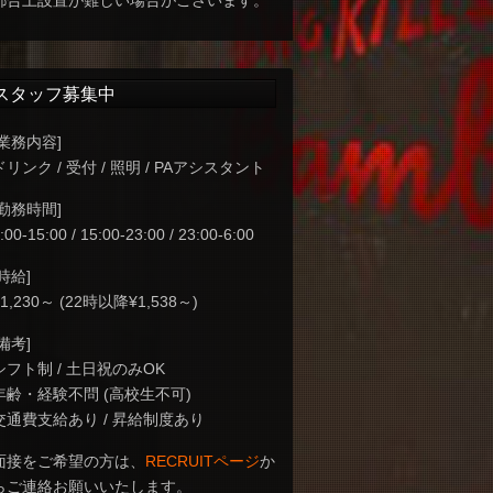
都合上設置が難しい場合がございます。
スタッフ募集中
[業務内容]
ドリンク / 受付 / 照明 / PAアシスタント
[勤務時間]
:00-15:00 / 15:00-23:00 / 23:00-6:00
[時給]
¥1,230～ (22時以降¥1,538～)
[備考]
シフト制 / 土日祝のみOK
年齢・経験不問 (高校生不可)
交通費支給あり / 昇給制度あり
面接をご希望の方は、
RECRUITページ
か
らご連絡お願いいたします。