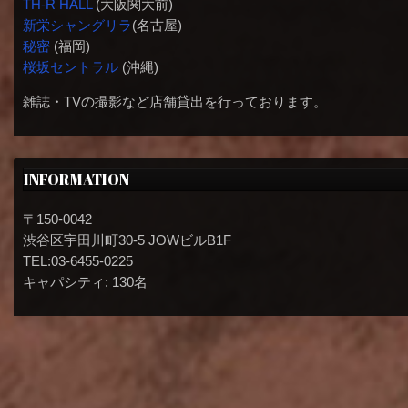
TH-R HALL
(大阪関大前)
新栄シャングリラ
(名古屋)
秘密
(福岡)
桜坂セントラル
(沖縄)
雑誌・TVの撮影など店舗貸出を行っております。
INFORMATION
〒150-0042
渋谷区宇田川町30-5 JOWビルB1F
TEL:03-6455-0225
キャパシティ: 130名