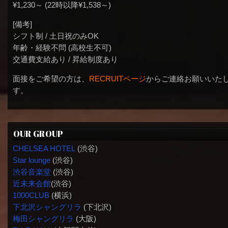
¥1,230～ (22時以降¥1,538～)
[備考]
シフト制 / 土日祝のみOK
年齢・経験不問 (高校生不可)
交通費支給あり / 昇給制度あり
面接をご希望の方は、
RECRUITページ
からご連絡お願いいた
す。
OUR GROUP
CHELSEA HOTEL
(渋谷)
Star lounge
(渋谷)
渋谷音楽堂
(渋谷)
近未来会館
(渋谷)
1000CLUB
(横浜)
下北沢シャングリラ
(下北沢)
梅田シャングリラ
(大阪)