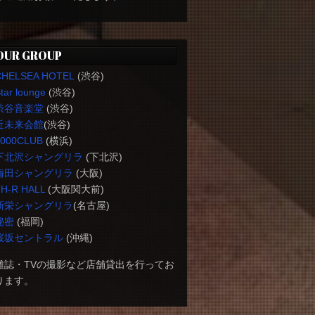
OUR GROUP
CHELSEA HOTEL
(渋谷)
tar lounge
(渋谷)
渋谷音楽堂
(渋谷)
近未来会館
(渋谷)
1000CLUB
(横浜)
下北沢シャングリラ
(下北沢)
梅田シャングリラ
(大阪)
H-R HALL
(大阪関大前)
新栄シャングリラ
(名古屋)
秘密
(福岡)
桜坂セントラル
(沖縄)
雑誌・TVの撮影など店舗貸出を行ってお
ります。