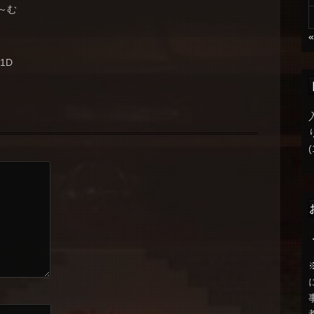
ぱ～む
+1D
(