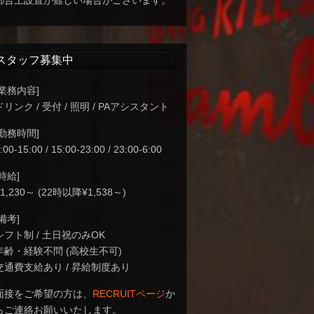
都合上設置が難しい場合がございます。
スタッフ募集中
[業務内容]
ドリンク / 受付 / 照明 / PAアシスタント
[勤務時間]
:00-15:00 / 15:00-23:00 / 23:00-6:00
[時給]
¥1,230～ (22時以降¥1,538～)
[備考]
シフト制 / 土日祝のみOK
年齢・経験不問 (高校生不可)
交通費支給あり / 昇給制度あり
面接をご希望の方は、
RECRUITページ
か
らご連絡お願いいたします。