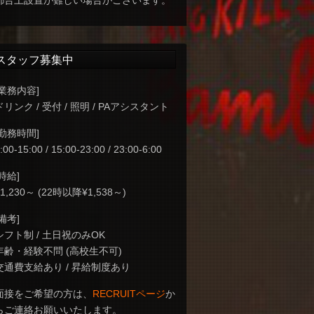
都合上設置が難しい場合がございます。
スタッフ募集中
[業務内容]
ドリンク / 受付 / 照明 / PAアシスタント
[勤務時間]
:00-15:00 / 15:00-23:00 / 23:00-6:00
[時給]
¥1,230～ (22時以降¥1,538～)
[備考]
シフト制 / 土日祝のみOK
年齢・経験不問 (高校生不可)
交通費支給あり / 昇給制度あり
面接をご希望の方は、
RECRUITページ
か
らご連絡お願いいたします。