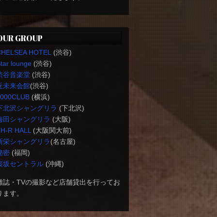
OUR GROUP
CHELSEA HOTEL
(渋谷)
tar lounge
(渋谷)
渋谷音楽堂
(渋谷)
近未来会館
(渋谷)
1000CLUB
(横浜)
下北沢シャングリラ
(下北沢)
梅田シャングリラ
(大阪)
H-R HALL
(大阪関大前)
新栄シャングリラ
(名古屋)
秘密
(福岡)
桜坂セントラル
(沖縄)
雑誌・TVの撮影など店舗貸出を行ってお
ります。