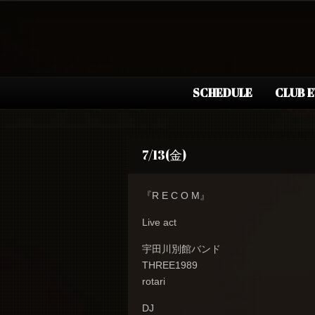
SCHEDULE
CLUB 
7/13(金)
『R E C O M』
Live act
宇田川別館バンド
THREE1989
rotari
DJ