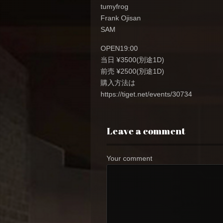
tumyfrog
Frank Ojisan
SAM
OPEN19:00
当日 ¥3500(別途1D)
前売 ¥2500(別途1D)
購入方法は
https://tiget.net/events/30734
Leave a comment
Your comment