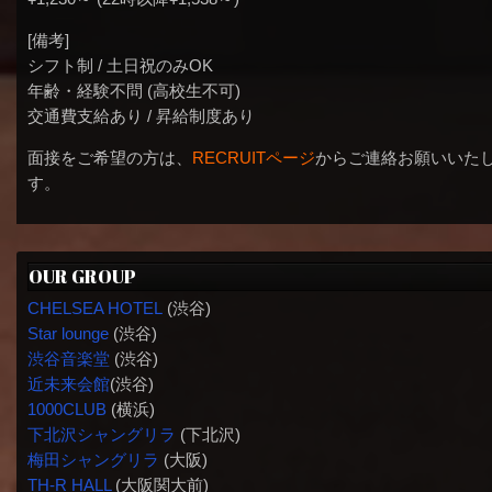
[備考]
シフト制 / 土日祝のみOK
年齢・経験不問 (高校生不可)
交通費支給あり / 昇給制度あり
面接をご希望の方は、
RECRUITページ
からご連絡お願いいた
す。
OUR GROUP
CHELSEA HOTEL
(渋谷)
Star lounge
(渋谷)
渋谷音楽堂
(渋谷)
近未来会館
(渋谷)
1000CLUB
(横浜)
下北沢シャングリラ
(下北沢)
梅田シャングリラ
(大阪)
TH-R HALL
(大阪関大前)