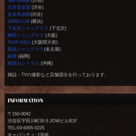
Star lounge
(渋谷)
渋谷音楽堂
(渋谷)
近未来会館
(渋谷)
1000CLUB
(横浜)
下北沢シャングリラ
(下北沢)
梅田シャングリラ
(大阪)
TH-R HALL
(大阪関大前)
新栄シャングリラ
(名古屋)
秘密
(福岡)
桜坂セントラル
(沖縄)
雑誌・TVの撮影など店舗貸出を行っております。
INFORMATION
〒150-0042
渋谷区宇田川町30-5 JOWビルB1F
TEL:03-6455-0225
キャパシティ: 130名