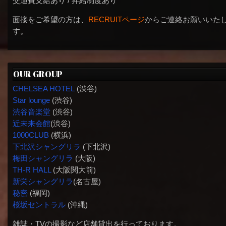
交通費支給あり / 昇給制度あり
面接をご希望の方は、
RECRUITページ
からご連絡お願いいた
す。
OUR GROUP
CHELSEA HOTEL
(渋谷)
Star lounge
(渋谷)
渋谷音楽堂
(渋谷)
近未来会館
(渋谷)
1000CLUB
(横浜)
下北沢シャングリラ
(下北沢)
梅田シャングリラ
(大阪)
TH-R HALL
(大阪関大前)
新栄シャングリラ
(名古屋)
秘密
(福岡)
桜坂セントラル
(沖縄)
雑誌・TVの撮影など店舗貸出を行っております。