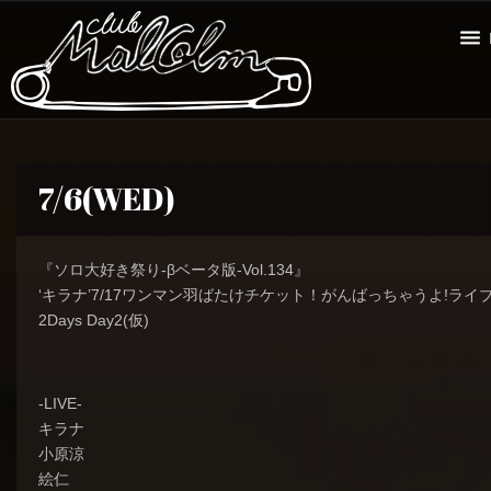
7/6(WED)
『ソロ大好き祭り-βベータ版-Vol.134』
‘キラナ’7/17ワンマン羽ばたけチケット！がんばっちゃうよ!ライ
2Days Day2(仮)
-LIVE-
キラナ
小原涼
絵仁