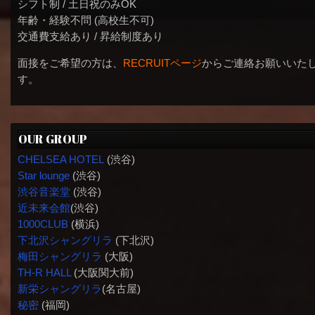
シフト制 / 土日祝のみOK
年齢・経験不問 (高校生不可)
交通費支給あり / 昇給制度あり
面接をご希望の方は、
RECRUITページ
からご連絡お願いいた
す。
OUR GROUP
CHELSEA HOTEL
(渋谷)
Star lounge
(渋谷)
渋谷音楽堂
(渋谷)
近未来会館
(渋谷)
1000CLUB
(横浜)
下北沢シャングリラ
(下北沢)
梅田シャングリラ
(大阪)
TH-R HALL
(大阪関大前)
新栄シャングリラ
(名古屋)
秘密
(福岡)