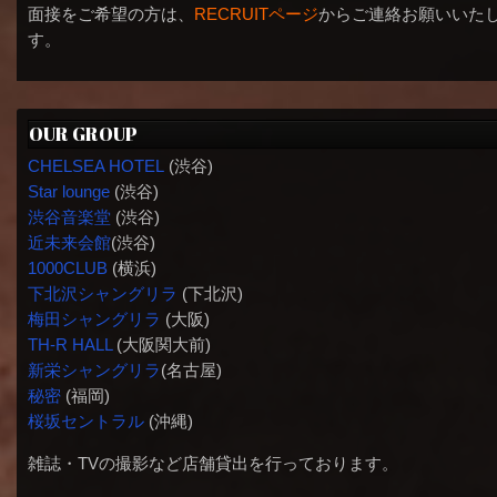
面接をご希望の方は、
RECRUITページ
からご連絡お願いいた
す。
OUR GROUP
CHELSEA HOTEL
(渋谷)
Star lounge
(渋谷)
渋谷音楽堂
(渋谷)
近未来会館
(渋谷)
1000CLUB
(横浜)
下北沢シャングリラ
(下北沢)
梅田シャングリラ
(大阪)
TH-R HALL
(大阪関大前)
新栄シャングリラ
(名古屋)
秘密
(福岡)
桜坂セントラル
(沖縄)
雑誌・TVの撮影など店舗貸出を行っております。