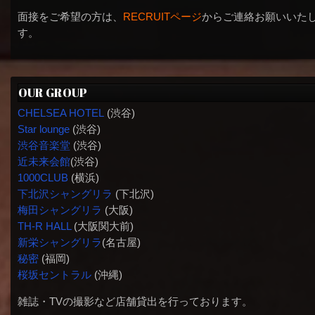
面接をご希望の方は、
RECRUITページ
からご連絡お願いいた
す。
OUR GROUP
CHELSEA HOTEL
(渋谷)
Star lounge
(渋谷)
渋谷音楽堂
(渋谷)
近未来会館
(渋谷)
1000CLUB
(横浜)
下北沢シャングリラ
(下北沢)
梅田シャングリラ
(大阪)
TH-R HALL
(大阪関大前)
新栄シャングリラ
(名古屋)
秘密
(福岡)
桜坂セントラル
(沖縄)
雑誌・TVの撮影など店舗貸出を行っております。