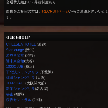
交通費支給あり / 昇給制度あり
面接をご希望の方は、
RECRUITページ
からご連絡お願いいた
す。
OUR GROUP
CHELSEA HOTEL
(渋谷)
Star lounge
(渋谷)
渋谷音楽堂
(渋谷)
近未来会館
(渋谷)
1000CLUB
(横浜)
下北沢シャングリラ
(下北沢)
梅田シャングリラ
(大阪)
TH-R HALL
(大阪関大前)
新栄シャングリラ
(名古屋)
秘密
(福岡)
桜坂セントラル
(沖縄)