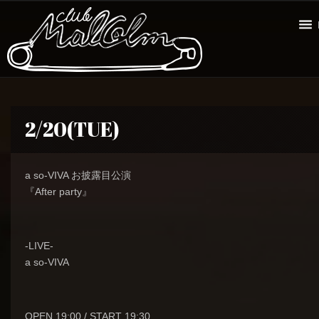
2/20(TUE)
a so-VIVA お披露目公演
『After party』
-LIVE-
a so-VIVA
OPEN 19:00 / START 19:30