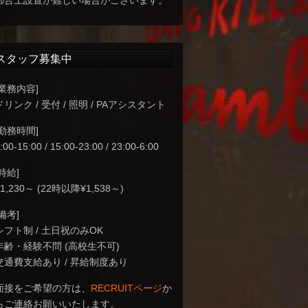
都合上設置が難しい場合がございます。
スタッフ募集中
[業務内容]
ドリンク / 受付 / 照明 / PAアシスタント
[勤務時間]
:00-15:00 / 15:00-23:00 / 23:00-6:00
[時給]
¥1,230～ (22時以降¥1,538～)
[備考]
シフト制 / 土日祝のみOK
年齢・経験不問 (高校生不可)
交通費支給あり / 昇給制度あり
面接をご希望の方は、
RECRUITページ
か
らご連絡お願いいたします。