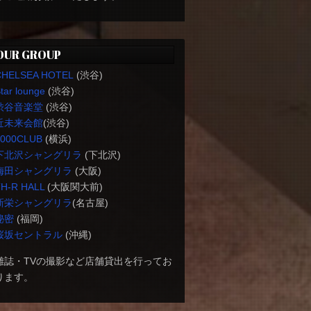
OUR GROUP
CHELSEA HOTEL
(渋谷)
tar lounge
(渋谷)
渋谷音楽堂
(渋谷)
近未来会館
(渋谷)
1000CLUB
(横浜)
下北沢シャングリラ
(下北沢)
梅田シャングリラ
(大阪)
H-R HALL
(大阪関大前)
新栄シャングリラ
(名古屋)
秘密
(福岡)
桜坂セントラル
(沖縄)
雑誌・TVの撮影など店舗貸出を行ってお
ります。