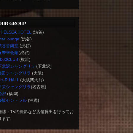
OUR GROUP
CHELSEA HOTEL
(渋谷)
tar lounge
(渋谷)
渋谷音楽堂
(渋谷)
近未来会館
(渋谷)
1000CLUB
(横浜)
下北沢シャングリラ
(下北沢)
梅田シャングリラ
(大阪)
H-R HALL
(大阪関大前)
新栄シャングリラ
(名古屋)
秘密
(福岡)
桜坂セントラル
(沖縄)
雑誌・TVの撮影など店舗貸出を行ってお
ります。