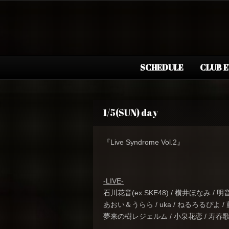
SCHEDULE
CLUB 
1/5(SUN) day
『Live Syndrome Vol.2』
-LIVE-
石川花音(ex.SKE48) / 横井ほなみ / 明
あおい＆うらら / uka / ねるろるぴよ /
夢来の樹レジェルム / 小泉花恋 / 寿春歌