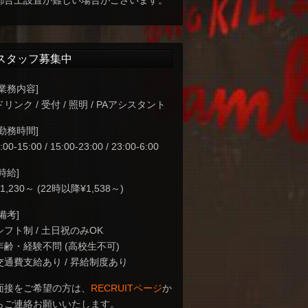
都合上設置が難しい場合がございます。
スタッフ募集中
[業務内容]
ドリンク / 受付 / 照明 / PAアシスタント
[勤務時間]
:00-15:00 / 15:00-23:00 / 23:00-6:00
[時給]
¥1,230～ (22時以降¥1,538～)
[備考]
シフト制 / 土日祝のみOK
年齢・経験不問 (高校生不可)
交通費支給あり / 昇給制度あり
面接をご希望の方は、
RECRUITページ
か
らご連絡お願いいたします。