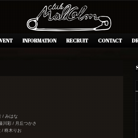
EVENT
INFORMATION
RECRUIT
CONTACT
DR
音 / みはな
 藤川彩 / 月丘つかさ
 / 柊木りお