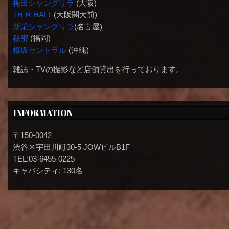
梅田シャングリラ
(大阪)
TH-R HALL
(大阪関大前)
新栄シャングリラ
(名古屋)
秘密
(福岡)
桜坂セントラル
(沖縄)
雑誌・TVの撮影など店舗貸出を行っております。
INFORMATION
〒150-0042
渋谷区宇田川町30-5 JOWビルB1F
TEL:03-6455-0225
キャパシティ: 130名