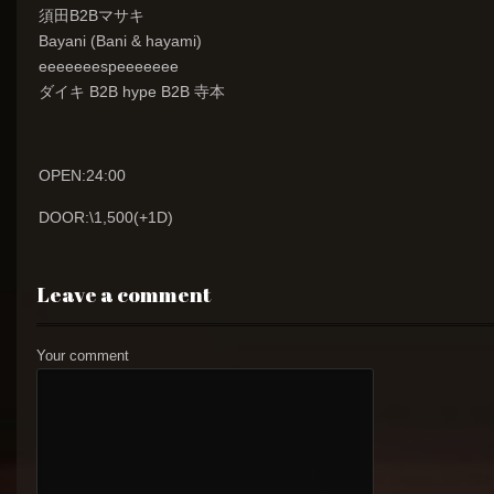
須田B2Bマサキ
Bayani (Bani & hayami)
eeeeeeespeeeeeee
ダイキ B2B hype B2B 寺本
OPEN:24:00
DOOR:\1,500(+1D)
Leave a comment
Your comment