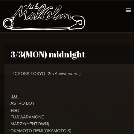
3/3(MON) midnight
『CROSS TOKYO -2th Anniversary-』
-DJ-
ASTRO BOY
ecec
FUJIWARAMONE
MARZY(YENTOWN)
OKAMOTO REIJI(OKAMOTO’S)