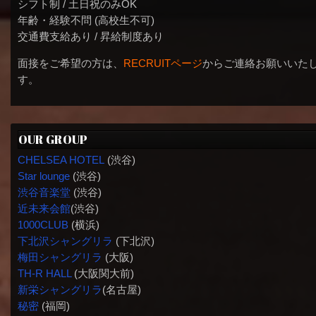
シフト制 / 土日祝のみOK
年齢・経験不問 (高校生不可)
交通費支給あり / 昇給制度あり
面接をご希望の方は、
RECRUITページ
からご連絡お願いいた
す。
OUR GROUP
CHELSEA HOTEL
(渋谷)
Star lounge
(渋谷)
渋谷音楽堂
(渋谷)
近未来会館
(渋谷)
1000CLUB
(横浜)
下北沢シャングリラ
(下北沢)
梅田シャングリラ
(大阪)
TH-R HALL
(大阪関大前)
新栄シャングリラ
(名古屋)
秘密
(福岡)