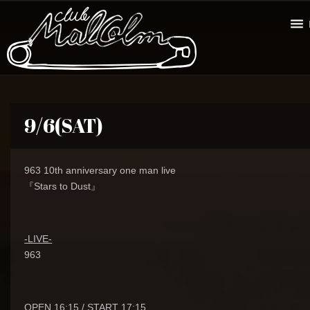
9/6(SAT)
963 10th anniversary one man live
『Stars to Dust』
-LIVE-
963
OPEN 16:15 / START 17:15