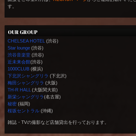
す。
OUR GROUP
CHELSEA HOTEL
(渋谷)
Star lounge
(渋谷)
渋谷音楽堂
(渋谷)
近未来会館
(渋谷)
1000CLUB
(横浜)
下北沢シャングリラ
(下北沢)
梅田シャングリラ
(大阪)
TH-R HALL
(大阪関大前)
新栄シャングリラ
(名古屋)
秘密
(福岡)
桜坂セントラル
(沖縄)
雑誌・TVの撮影など店舗貸出を行っております。