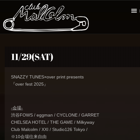
11/29(SAT)
SNAZZY TUNES×over print presents
『over fest 2025』
-会場-
渋谷FOWS / eggman / CYCLONE / GARRET
CHELSEA HOTEL / THE GAME / Milkyway
Club Malcolm / XXI / Studio126 Tokyo /
※10会場往来自由