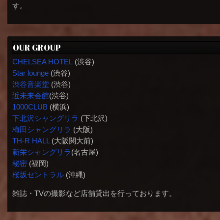
す。
OUR GROUP
CHELSEA HOTEL
(渋谷)
Star lounge
(渋谷)
渋谷音楽堂
(渋谷)
近未来会館
(渋谷)
1000CLUB
(横浜)
下北沢シャングリラ
(下北沢)
梅田シャングリラ
(大阪)
TH-R HALL
(大阪関大前)
新栄シャングリラ
(名古屋)
秘密
(福岡)
桜坂セントラル
(沖縄)
雑誌・TVの撮影など店舗貸出を行っております。