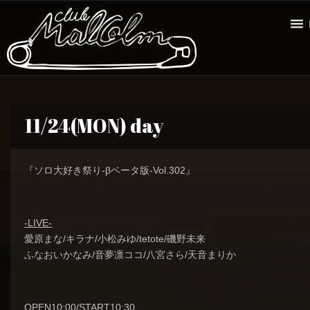
11/24(MON) day
『ソロ大好き祭り-βベータ版-Vol.302』
-LIVE-
愛原まな/キラナ/小松みゆ/tetote/磯野未来
ふなおいかなみ/音夢凛ココ/八宮さら/天音まりか
OPEN10:00/START10:30