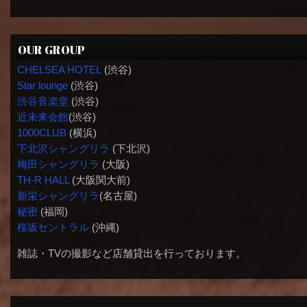
OUR GROUP
CHELSEA HOTEL
(渋谷)
Star lounge
(渋谷)
渋谷音楽堂
(渋谷)
近未来会館
(渋谷)
1000CLUB
(横浜)
下北沢シャングリラ
(下北沢)
梅田シャングリラ
(大阪)
TH-R HALL
(大阪関大前)
新栄シャングリラ
(名古屋)
秘密
(福岡)
桜坂セントラル
(沖縄)
雑誌・TVの撮影など店舗貸出を行っております。