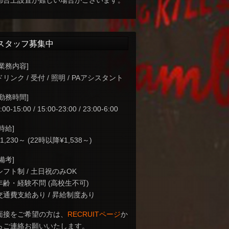
都合上設置が難しい場合がございます。
スタッフ募集中
[業務内容]
ドリンク / 受付 / 照明 / PAアシスタント
[勤務時間]
:00-15:00 / 15:00-23:00 / 23:00-6:00
[時給]
¥1,230～ (22時以降¥1,538～)
[備考]
シフト制 / 土日祝のみOK
年齢・経験不問 (高校生不可)
交通費支給あり / 昇給制度あり
面接をご希望の方は、
RECRUITページ
か
らご連絡お願いいたします。