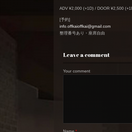
ADV ¥2,000 (+1D) / DOOR ¥2,500 (+1
[予約]
info.offkaioffkai@gmail.com
整理番号あり・座席自由
Leave a comment
Your comment
Name
*