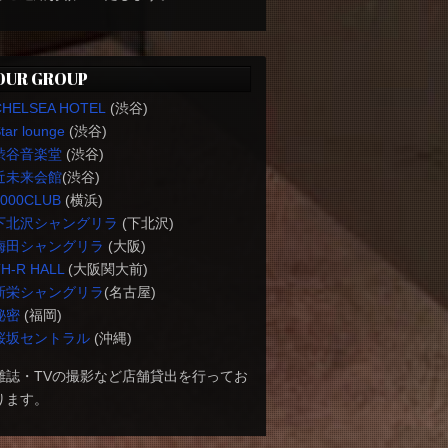
OUR GROUP
CHELSEA HOTEL
(渋谷)
tar lounge
(渋谷)
渋谷音楽堂
(渋谷)
近未来会館
(渋谷)
1000CLUB
(横浜)
下北沢シャングリラ
(下北沢)
梅田シャングリラ
(大阪)
H-R HALL
(大阪関大前)
新栄シャングリラ
(名古屋)
秘密
(福岡)
桜坂セントラル
(沖縄)
雑誌・TVの撮影など店舗貸出を行ってお
ります。