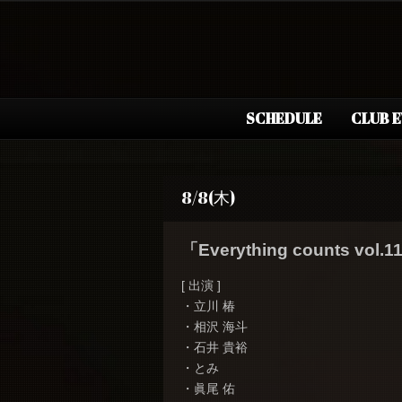
SCHEDULE
CLUB 
8/8(木)
「Everything counts vol.1
[ 出演 ]
・立川 椿
・相沢 海斗
・石井 貴裕
・とみ
・眞尾 佑