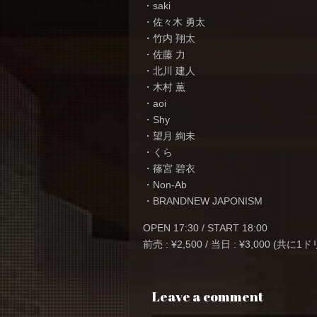
・saki
・佐々木 勇太
・竹内 翔太
・佐藤 力
・北川 建人
・木村 薫
・aoi
・Shy
・望月 絢未
・くら
・篠宮 碧衣
・Non-Ab
・BRANDNEW JAPONISM
OPEN 17:30 / START 18:00
前売 : ¥2,500 / 当日 : ¥3,000 (共に
Leave a comment