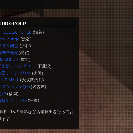
OUR GROUP
CHELSEA HOTEL
(渋谷)
tar lounge
(渋谷)
渋谷音楽堂
(渋谷)
近未来会館
(渋谷)
1000CLUB
(横浜)
下北沢シャングリラ
(下北沢)
梅田シャングリラ
(大阪)
H-R HALL
(大阪関大前)
新栄シャングリラ
(名古屋)
秘密
(福岡)
桜坂セントラル
(沖縄)
雑誌・TVの撮影など店舗貸出を行ってお
ります。