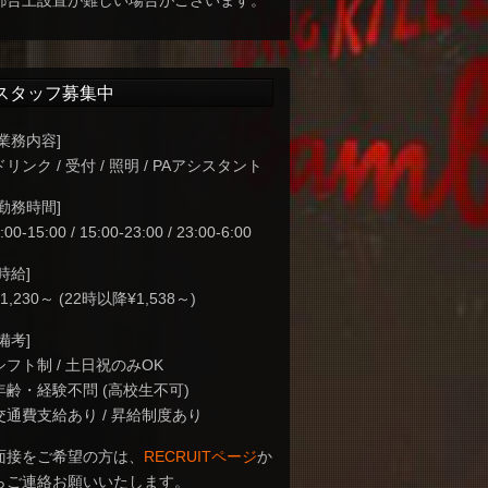
都合上設置が難しい場合がございます。
スタッフ募集中
[業務内容]
ドリンク / 受付 / 照明 / PAアシスタント
[勤務時間]
:00-15:00 / 15:00-23:00 / 23:00-6:00
[時給]
¥1,230～ (22時以降¥1,538～)
[備考]
シフト制 / 土日祝のみOK
年齢・経験不問 (高校生不可)
交通費支給あり / 昇給制度あり
面接をご希望の方は、
RECRUITページ
か
らご連絡お願いいたします。