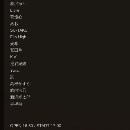
相沢海斗
Libre.
萩優心
あお
SU-TAKU
Flip High
光希
鷲田葵
K.e’
池谷紀隆
Yura.
詞
高根かずや
武内浩乃
新潟米太郎
結城尚
OPEN 16:30 / START 17:00