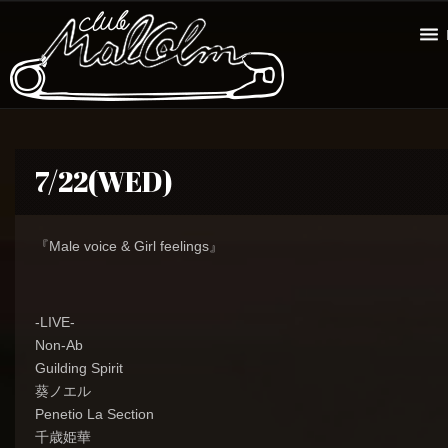
7/22(WED)
『Male voice & Girl feelings』
-LIVE-
Non-Ab
Guilding Spirit
葵ノエル
Penetio La Section
千歳姫華