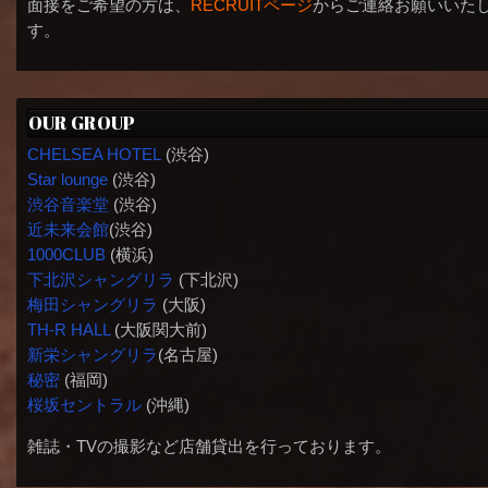
面接をご希望の方は、
RECRUITページ
からご連絡お願いいた
す。
OUR GROUP
CHELSEA HOTEL
(渋谷)
Star lounge
(渋谷)
渋谷音楽堂
(渋谷)
近未来会館
(渋谷)
1000CLUB
(横浜)
下北沢シャングリラ
(下北沢)
梅田シャングリラ
(大阪)
TH-R HALL
(大阪関大前)
新栄シャングリラ
(名古屋)
秘密
(福岡)
桜坂セントラル
(沖縄)
雑誌・TVの撮影など店舗貸出を行っております。