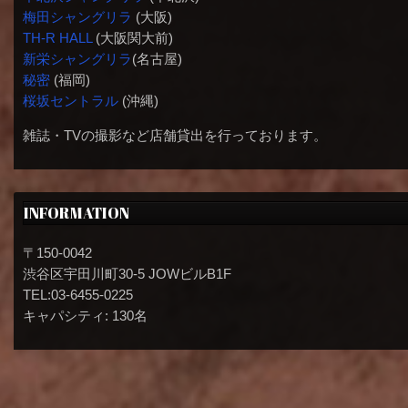
梅田シャングリラ
(大阪)
TH-R HALL
(大阪関大前)
新栄シャングリラ
(名古屋)
秘密
(福岡)
桜坂セントラル
(沖縄)
雑誌・TVの撮影など店舗貸出を行っております。
INFORMATION
〒150-0042
渋谷区宇田川町30-5 JOWビルB1F
TEL:03-6455-0225
キャパシティ: 130名