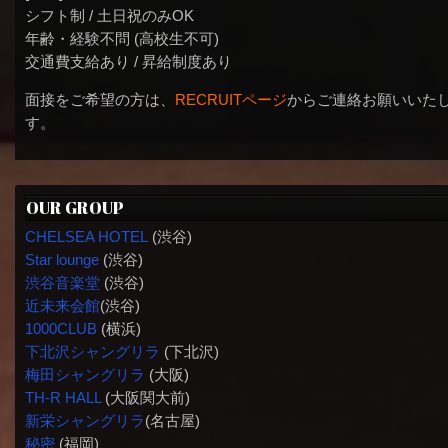
シフト制 / 土日祝のみOK
年齢・経験不問 (高校生不可)
交通費支給あり / 昇給制度あり
面接をご希望の方は、
RECRUITページ
からご連絡お願いいた
す。
OUR GROUP
CHELSEA HOTEL
(渋谷)
Star lounge
(渋谷)
渋谷音楽堂
(渋谷)
近未来会館
(渋谷)
1000CLUB
(横浜)
下北沢シャングリラ
(下北沢)
梅田シャングリラ
(大阪)
TH-R HALL
(大阪関大前)
新栄シャングリラ
(名古屋)
秘密
(福岡)