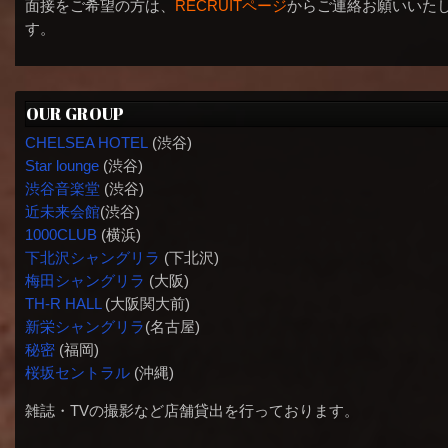
面接をご希望の方は、
RECRUITページ
からご連絡お願いいた
す。
OUR GROUP
CHELSEA HOTEL
(渋谷)
Star lounge
(渋谷)
渋谷音楽堂
(渋谷)
近未来会館
(渋谷)
1000CLUB
(横浜)
下北沢シャングリラ
(下北沢)
梅田シャングリラ
(大阪)
TH-R HALL
(大阪関大前)
新栄シャングリラ
(名古屋)
秘密
(福岡)
桜坂セントラル
(沖縄)
雑誌・TVの撮影など店舗貸出を行っております。