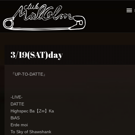
3/19(SAT)day
『UP-TO-DATTE』
-LIVE-
DATTE
Highspec Ba【Z∞】Ka
BiAS
Erde moi
To Sky of Shawshank