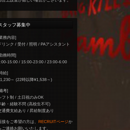
都合上設置が難しい場合がございます。
スタッフ募集中
[業務内容]
ドリンク / 受付 / 照明 / PAアシスタント
[勤務時間]
:00-15:00 / 15:00-23:00 / 23:00-6:00
[時給]
¥1,230～ (22時以降¥1,538～)
[備考]
シフト制 / 土日祝のみOK
年齢・経験不問 (高校生不可)
交通費支給あり / 昇給制度あり
面接をご希望の方は、
RECRUITページ
か
らご連絡お願いいたします。