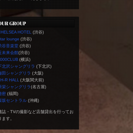
OUR GROUP
CHELSEA HOTEL
(渋谷)
tar lounge
(渋谷)
渋谷音楽堂
(渋谷)
近未来会館
(渋谷)
1000CLUB
(横浜)
下北沢シャングリラ
(下北沢)
梅田シャングリラ
(大阪)
H-R HALL
(大阪関大前)
新栄シャングリラ
(名古屋)
秘密
(福岡)
桜坂セントラル
(沖縄)
雑誌・TVの撮影など店舗貸出を行ってお
ります。