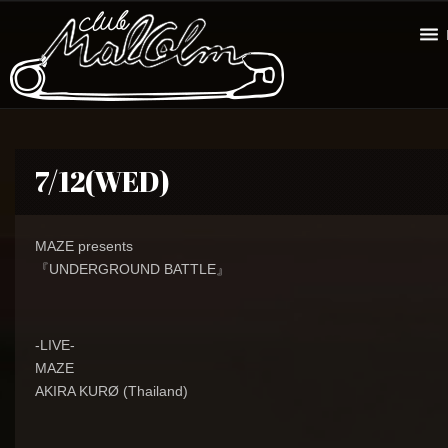
7/12(WED)
MAZE presents
『UNDERGROUND BATTLE』
-LIVE-
MAZE
AKIRA KURØ (Thailand)