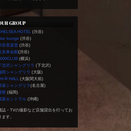
OUR GROUP
CHELSEA HOTEL
(渋谷)
tar lounge
(渋谷)
渋谷音楽堂
(渋谷)
近未来会館
(渋谷)
1000CLUB
(横浜)
下北沢シャングリラ
(下北沢)
梅田シャングリラ
(大阪)
H-R HALL
(大阪関大前)
新栄シャングリラ
(名古屋)
秘密
(福岡)
桜坂セントラル
(沖縄)
雑誌・TVの撮影など店舗貸出を行ってお
ります。