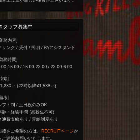
都合上設置が難しい場合がございます。
スタッフ募集中
[業務内容]
ドリンク / 受付 / 照明 / PAアシスタント
[勤務時間]
:00-15:00 / 15:00-23:00 / 23:00-6:00
[時給]
¥1,230～ (22時以降¥1,538～)
[備考]
シフト制 / 土日祝のみOK
年齢・経験不問 (高校生不可)
交通費支給あり / 昇給制度あり
面接をご希望の方は、
RECRUITページ
か
らご連絡お願いいたします。