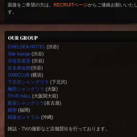
面接をご希望の方は、
RECRUITページ
からご連絡お願いいた
す。
OUR GROUP
CHELSEA HOTEL
(渋谷)
Star lounge
(渋谷)
渋谷音楽堂
(渋谷)
近未来会館
(渋谷)
1000CLUB
(横浜)
下北沢シャングリラ
(下北沢)
梅田シャングリラ
(大阪)
TH-R HALL
(大阪関大前)
新栄シャングリラ
(名古屋)
秘密
(福岡)
桜坂セントラル
(沖縄)
雑誌・TVの撮影など店舗貸出を行っております。