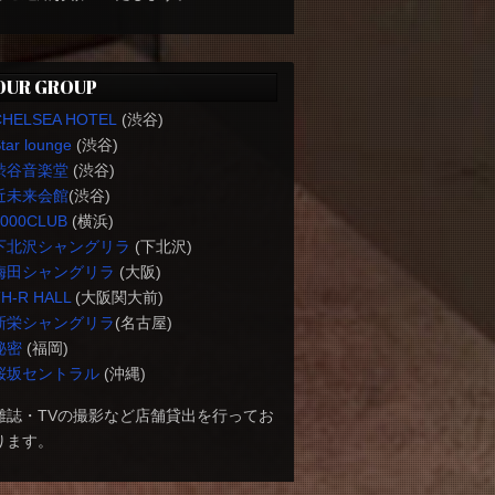
OUR GROUP
CHELSEA HOTEL
(渋谷)
tar lounge
(渋谷)
渋谷音楽堂
(渋谷)
近未来会館
(渋谷)
1000CLUB
(横浜)
下北沢シャングリラ
(下北沢)
梅田シャングリラ
(大阪)
H-R HALL
(大阪関大前)
新栄シャングリラ
(名古屋)
秘密
(福岡)
桜坂セントラル
(沖縄)
雑誌・TVの撮影など店舗貸出を行ってお
ります。