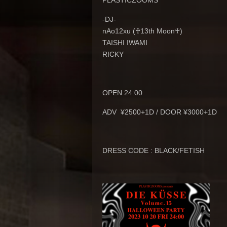
PLASTICZOOMS
-DJ-
nAo12xu (♰13th Moon♰)
TAISHI IWAMI
RICKY
OPEN 24:00
ADV ¥2500+1D / DOOR ¥3000+1D
DRESS CODE : BLACK/FETISH