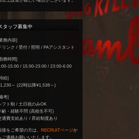
都合上設置が難しい場合がございます。
スタッフ募集中
[業務内容]
ドリンク / 受付 / 照明 / PAアシスタント
[勤務時間]
:00-15:00 / 15:00-23:00 / 23:00-6:00
[時給]
¥1,230～ (22時以降¥1,538～)
[備考]
シフト制 / 土日祝のみOK
年齢・経験不問 (高校生不可)
交通費支給あり / 昇給制度あり
面接をご希望の方は、
RECRUITページ
か
らご連絡お願いいたします。