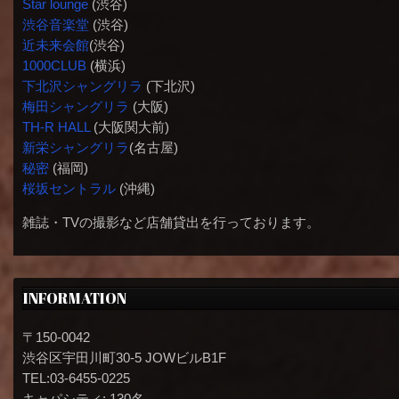
Star lounge
(渋谷)
渋谷音楽堂
(渋谷)
近未来会館
(渋谷)
1000CLUB
(横浜)
下北沢シャングリラ
(下北沢)
梅田シャングリラ
(大阪)
TH-R HALL
(大阪関大前)
新栄シャングリラ
(名古屋)
秘密
(福岡)
桜坂セントラル
(沖縄)
雑誌・TVの撮影など店舗貸出を行っております。
INFORMATION
〒150-0042
渋谷区宇田川町30-5 JOWビルB1F
TEL:03-6455-0225
キャパシティ: 130名