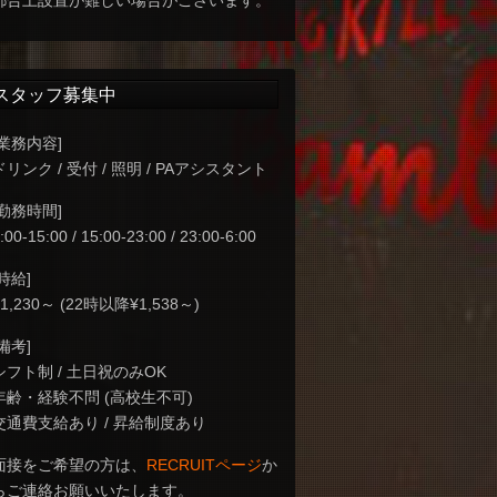
都合上設置が難しい場合がございます。
スタッフ募集中
[業務内容]
ドリンク / 受付 / 照明 / PAアシスタント
[勤務時間]
:00-15:00 / 15:00-23:00 / 23:00-6:00
[時給]
¥1,230～ (22時以降¥1,538～)
[備考]
シフト制 / 土日祝のみOK
年齢・経験不問 (高校生不可)
交通費支給あり / 昇給制度あり
面接をご希望の方は、
RECRUITページ
か
らご連絡お願いいたします。