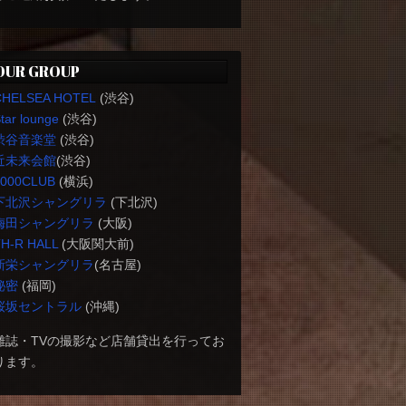
OUR GROUP
CHELSEA HOTEL
(渋谷)
tar lounge
(渋谷)
渋谷音楽堂
(渋谷)
近未来会館
(渋谷)
1000CLUB
(横浜)
下北沢シャングリラ
(下北沢)
梅田シャングリラ
(大阪)
H-R HALL
(大阪関大前)
新栄シャングリラ
(名古屋)
秘密
(福岡)
桜坂セントラル
(沖縄)
雑誌・TVの撮影など店舗貸出を行ってお
ります。