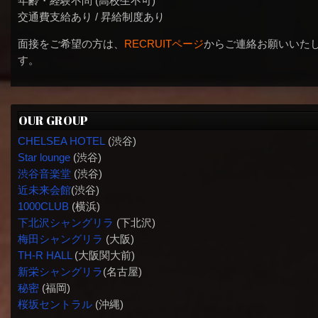
年齢・経験不問 (高校生不可)
交通費支給あり / 昇給制度あり
面接をご希望の方は、
RECRUITページ
からご連絡お願いいた
す。
OUR GROUP
CHELSEA HOTEL
(渋谷)
Star lounge
(渋谷)
渋谷音楽堂
(渋谷)
近未来会館
(渋谷)
1000CLUB
(横浜)
下北沢シャングリラ
(下北沢)
梅田シャングリラ
(大阪)
TH-R HALL
(大阪関大前)
新栄シャングリラ
(名古屋)
秘密
(福岡)
桜坂セントラル
(沖縄)