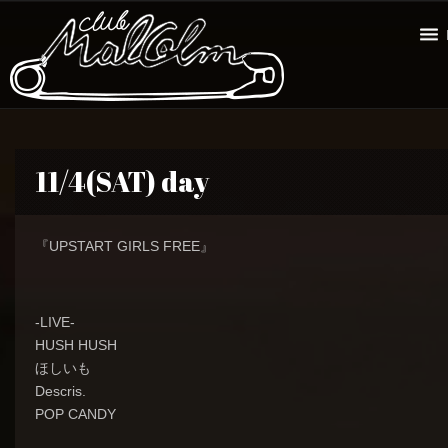
11/4(SAT) day
『UPSTART GIRLS FREE』
-LIVE-
HUSH HUSH
ほしいも
Descris.
POP CANDY