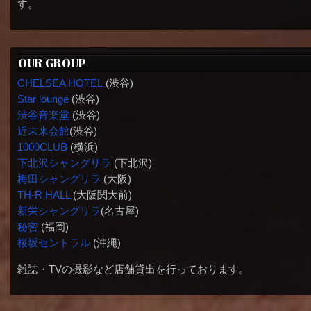
す。
OUR GROUP
CHELSEA HOTEL
(渋谷)
Star lounge
(渋谷)
渋谷音楽堂
(渋谷)
近未来会館
(渋谷)
1000CLUB
(横浜)
下北沢シャングリラ
(下北沢)
梅田シャングリラ
(大阪)
TH-R HALL
(大阪関大前)
新栄シャングリラ
(名古屋)
秘密
(福岡)
桜坂セントラル
(沖縄)
雑誌・TVの撮影など店舗貸出を行っております。