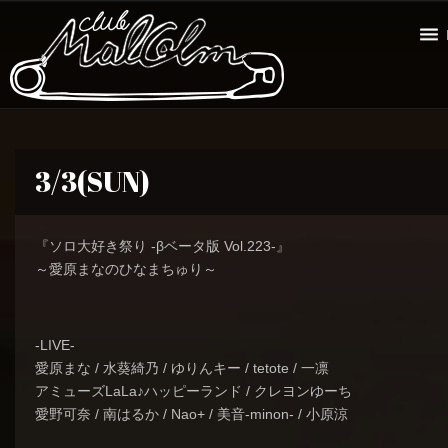
3/3(SUN)
『ソロ大好き祭り -βベータ版 Vol.223-』
～愛原まなのひなまちゅり～
-LIVE-
愛原まな / 水葵綺乃 / ゆりんキー / tetote / 一凛
アミューズLaLa♪ハッピーランド / クレヨンゆーち
愛野可奈 / 南はるか / Nao+ / 美音-minon- / 小原涼